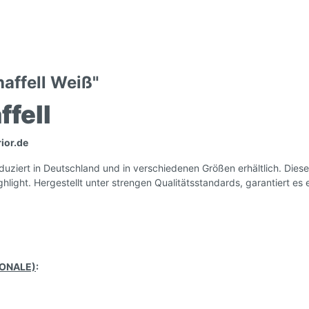
affell Weiß"
fell
ior.de
duziert in Deutschland und in verschiedenen Größen erhältlich. Dies
ghlight. Hergestellt unter strengen Qualitätsstandards, garantiert es
ONALE)
: